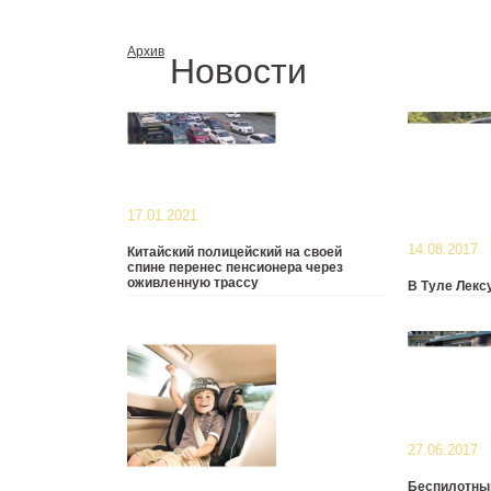
Архив
Новости
17.01.2021
14.08.2017
Китайский полицейский на своей
спине перенес пенсионера через
оживленную трассу
В Туле Лекс
припаркова
Камера видеонаблюдения
Необычное
запечатлела трогательную сцену
августа, о
на оживленное трассе в китайской
районе д
провинции Сычуань.
Фридриха Э
27.06.2017
Беспилотны