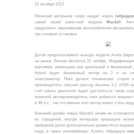
15 октября 2013
Японский авторынок скоро увидит новую
гибридн
самой своей известной модели
Mazda3
. Авт
предложить европейским автолюбителям автомобил
три силовые установки.
Датой предполагаемого выхода модели Axela (евро
на рынок Японии является 21 ноября. Модификация
версиями, имеющими уже дизельный и бензиновый 
Hybrid будет бензиновый мотор на 2 л из с
электромотор. Пока детали технических сторон 
производитель озвучил расход бензина 3,2 л/100 км
счет какого двигателя будет достигаться такая ск
японский автопроизводитель смог добиться мощност
в 99 л.с., так что именно этот мотор может стать ве
Внешний дизайн новых Mazda3 ничем не отличается
их сородичей, внутри интерьера произошли незн
приборной доске дополнительно разместятся индика
хода, а также экономайзеры. Купить гибридную ве