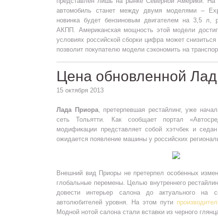
представлен лишь на рынке Северной Америки. На 
автомобиль станет между двумя моделями – Exp
новинка будет бензиновым двигателем на 3,5 л,
АКПП. Американская мощность этой модели достиг
условиях российской сборки цифра может снизиться 
позволит покупателю модели сэкономить на транспор
Цена обновленной Ла
15 октября 2013
Лада Приора
, претерпевшая рестайлинг, уже нача
сеть Тольятти. Как сообщает портал «Автосре
модификации представляет собой хэтчбек и седан
ожидается появление машины у российских регионал
Внешний вид Приоры не претерпел особенных измен
глобальные перемены. Целью внутреннего рестайли
довести интерьер салона до актуального на с
автолюбителей уровня. На этом пути
производител
Модной нотой салона стали вставки из черного глянц