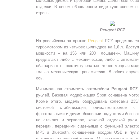
колесных дисков и цветовой гаммы. Салон был осв
отделки. В своем обновленном виде купе совсем н
страны.
Peugeot RCZ
На российском авторынке
Peugeot
RCZ представлен
турбомотором из четырех цилиндров на 1,6 л. Досту
мощности – на 156 или 200 «лошадей». Машин
предлагают либо с механической, либо с автомати
оба варианта – шестиступечатые. Более мощная мод
только механическую трансмиссию. В обоих случа
ось.
Минимальная стоимость автомобиля
Peugeot RCZ
рублей. Базовая модификация Sport оснащена моторо
Кроме этого, модель оборудована колесами 23
системой стабилизации, климат-контролем 
фронтальными и двумя боковыми подушками безопас
на стеклах и зеркалах, кожаной отделкой руля
передач, передними сиденьями с функцией электро
MP3 и Bluetooth, оснащенной входом USB и пуль
находится на рулевой колонке. Машина имеет датчик