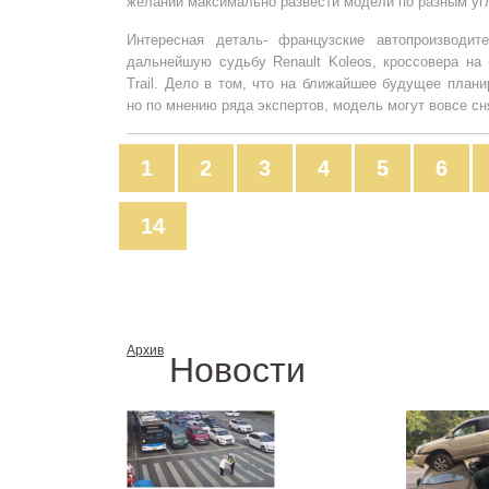
желании максимально развести модели по разным уг
Интересная деталь- французские автопроизводит
дальнейшую судьбу Renault Koleos, кроссовера на
Trail. Дело в том, что на ближайшее будущее плани
но по мнению ряда экспертов, модель могут вовсе сн
1
2
3
4
5
6
14
Архив
Новости