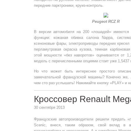
передние парктроники, круиз-контроль.
Peugeot RCZ R
В версии автомобиля на 200 «лошадей» имеются 
функции: кожаная обивка салона Nappa, система
ксеноновые фары, электроприводы передних кресел 
перламутровая окраска кузова, темная карбонова
этой мощности «без наворотов» оценивается от 1,
модель с перечисленными опциями стоит уже 1,5437
Но что может быть интереснее простого описан
замечательной французской машины? Конечно же, 
чем сто раз услышать! Нажимайте кнопку «PLAY» и н
Кроссовер Renault Meg
30 сентября 2013
Французские автопроизводители решили придать «
Scenic, внеся, таким образом, свой вклад в а
разнокалиберных кроссоверов. А в семействе Megan