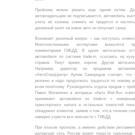
Проблему можно решить еще одним путем. До
автовладельцем не подписывается, автомобиль выс
учета ее хозяину снимать не придется и числит
денежный зачет на новое авто он получает сразу.
Возникает резонный вопрос – как поступать клиен
Многочисленными экспертами выносится пр
комментариев ГИБДД. В одних автосалонах отт
автомобиля по системе trade-in, ссылаясь на куч
справок. Тянут время, короче. Другие автосал
Например, директор по продажам автомо
«АвтоСпецЦентр» Артем Самородов считает, что 
резонно и надо продолжать трудиться по новому р
всем понятному. Руководитель отдела продаж с про
Павел Матвеенко в интервью «Авто Mail.Ru» отмет
принимают автомобили по trade-in с номерны
транспортного налога и остальных тонкостей пока
обнадежил клиентов, заявив о том, что в течение с
намерен утрясти все неясности с ГИБДД.
При плохом прогнозе, а именно действии регламен
дилерская сеть России может понести серьезные 