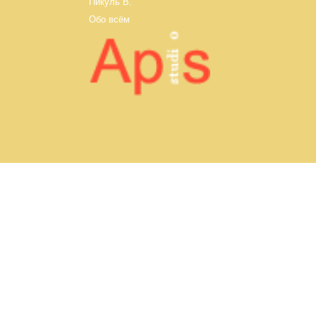
Пикуль В.
Обо всём