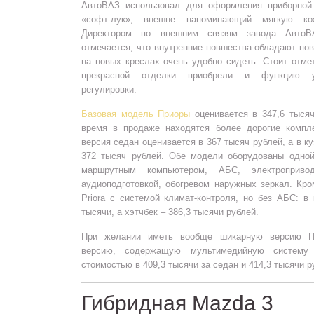
АвтоВАЗ использовал для оформления приборной
«софт-лук», внешне напоминающий мягкую ко
Директором по внешним связям завода АвтоВ
отмечается, что внутренние новшества обладают п
на новых креслах очень удобно сидеть. Стоит отме
прекрасной отделки приобрели и функцию ув
регулировки.
Базовая модель Приоры
оценивается в 347,6 тысяч
время в продаже находятся более дорогие компле
версия седан оценивается в 367 тысяч рублей, а в ку
372 тысяч рублей. Обе модели оборудованы одной
маршрутным компьютером, АБС, электроприво
аудиоподготовкой, обогревом наружных зеркал. Кро
Priora с системой климат-контроля, но без АБС: в 
тысячи, а хэтчбек – 386,3 тысячи рублей.
При желании иметь вообще шикарную версию П
версию, содержащую мультимедийную систему
стоимостью в 409,3 тысячи за седан и 414,3 тысячи р
Гибридная Mazda 3