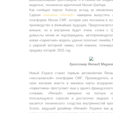
моделью, технически идентичной Nissan Qashqai.
Как сообщил портал Autocar, вслед за обновленн
Capture
компания «Renault»
намерена выпустить к
платформе Nissan CMF, которая уже положена в осн
производство в ближайшее будущее. Предполагается
внешне, но и внутренне будет очень схожа с Q
домыслы ничем не подтверждены, автопроизводител
новая «паркетная» модель удачно пополнит линейку 
о широкой моторной гаммы этой новинки, планиру
продажу которой- 2015 год.
Кроссовер Renault Megane
Новый Espace станет первым автомобилем Renaul
«ниссановской» платформе CMF. Производитель н
свое желание внести в минивэн черты вседорожн
«паркетника» проступают еще у одного французского
словами, «Renault» намерено на полную кат
пользующуюся спросом и достаточно модную те
касается технического сходства внутренностей кр
Scenic, ведущий дизайнер «Renault» Лоуренс ван 