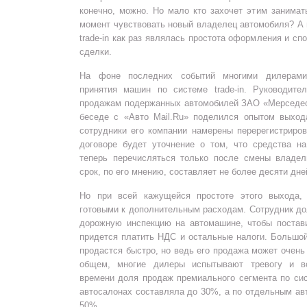
конечно, можно. Но мало кто захочет этим занимат
момент чувствовать новый владелец автомобиля? А
trade-in как раз являлась простота оформления и сп
сделки.
На фоне последних событий многими дилерами
принятия машин по системе trade-in. Руководите
продажам подержанных автомобилей ЗАО «Мерседес
беседе с «Авто Mail.Ru» поделился опытом выхода
сотрудники его компании намерены перерегистриро
договоре будет уточнение о том, что средства на
теперь перечисляться только после смены владе
срок, по его мнению, составляет не более десяти дне
Но при всей кажущейся простоте этого выхода,
готовыми к дополнительным расходам. Сотрудник до
дорожную инспекцию на автомашине, чтобы постави
придется платить НДС и остальные налоги. Большой
продастся быстро, но ведь его продажа может очень
общем, многие дилеры испытывают тревогу и в
времени доля продаж премиального сегмента по сист
автосалонах составляла до 30%, а по отдельным а
50%.