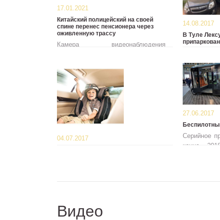
17.01.2021
Китайский полицейский на своей
14.08.2017
спине перенес пенсионера через
оживленную трассу
В Туле Лекс
припаркова
Камера видеонаблюдения
Необычное
запечатлела трогательную сцену
августа, о
на оживленное трассе в китайской
районе д
провинции Сычуань.
Фридриха Э
27.06.2017
Беспилотны
Серийное пр
04.07.2017
конце 201
Правительство разрешило
полноприв
перевозить детей от 7 лет без
автокресла
ходу
Россияне смогут перевозить детей
в возрасте от 7 до 11 лет
включительно на заднем сиденье
автомобиля
Видео