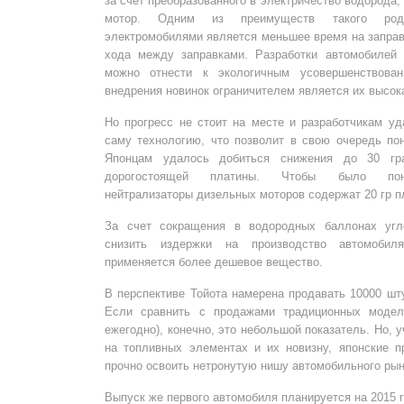
за счет преобразованного в электричество водорода
мотор. Одним из преимуществ такого род
электромобилями является меньшее время на заправ
хода между заправками. Разработки автомобилей
можно отнести к экологичным усовершенствова
внедрения новинок ограничителем является их высок
Но прогресс не стоит на месте и разработчикам у
саму технологию, что позволит в свою очередь по
Японцам удалось добиться снижения до 30 г
дорогостоящей платины. Чтобы было понят
нейтрализаторы дизельных моторов содержат 20 гр п
За счет сокращения в водородных баллонах угл
снизить издержки на производство автомобил
применяется более дешевое вещество.
В перспективе Тойота намерена продавать 10000 шт
Если сравнить с продажами традиционных модел
ежегодно), конечно, это небольшой показатель. Но,
на топливных элементах и их новизну, японские п
прочно освоить нетронутую нишу автомобильного рын
Выпуск же первого автомобиля планируется на 2015 г