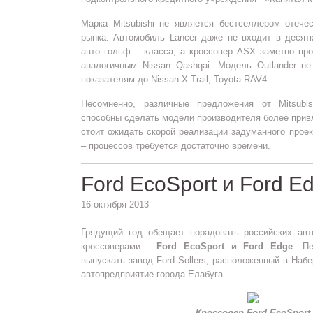
Марка Mitsubishi не является бестселлером отече
рынка. Автомобиль Lancer даже не входит в десят
авто гольф – класса, а кроссовер ASX заметно пр
аналогичным Nissan Qashqai. Модель Outlander не
показателям до Nissan X-Trail, Toyota RAV4.
Несомненно, различные предложения от Mitsubis
способны сделать модели производителя более прив
стоит ожидать скорой реализации задуманного проект
– процессов требуется достаточно времени.
Ford EcoSport и Ford E
16 октября 2013
Грядущий год обещает порадовать российских ав
кроссоверами -
Ford EcoSport и Ford Edge
. П
выпускать завод Ford Sollers, расположенный в Наб
автопредприятие города Елабуга.
Кроссовер Ford EcoSport