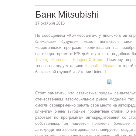
Банк Mitsubishi
17 октября 2013
По сообщениям «Коммерсанта», у японского автоп
ближайшем будущем может появиться сво
«фирменных» программ кредитования на приобрет
настоящее время в РФ действует пять подобных б
Toyota
,
Mercedes
,
Peugeot
-
Citroen
. Примеру переч
теперь последует альянс
Renault
–
Nissan
, который 
банковской группой из Италии Unicredit.
Стоит заметить, что статистика продаж свидетель
отечественном автомобильном рынке моделей тех 
смогли своевременно занять свое место на автокред
клиентам очень выгодные процентные ставки. В на
работает по программам автокредитования со сто
собственный, он надеется привлечь большее ч
автокредитного ориентирование планируется создат
подконтрольного кредитного учреждения - «Капитал-